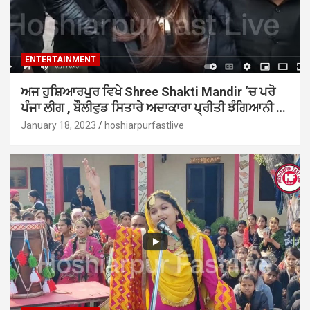
ENTERTAINMENT
ਅਜ ਹੁਸ਼ਿਆਰਪੁਰ ਵਿਖੇ Shree Shakti Mandir ‘ਚ ਪਰੋ
ਪੰਜਾ ਲੀਗ , ਬੌਲੀਵੁਡ ਸਿਤਾਰੇ ਅਦਾਕਾਰਾ ਪ੍ਰੀਤੀ ਝੰਗਿਆਨੀ …
January 18, 2023
hoshiarpurfastlive