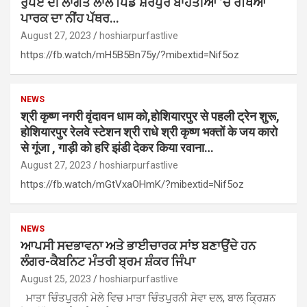
ਰੁਪਏ ਦੀ ਲਾਗਤ ਲਾਲ ਪਿੰਡ ਸ਼ੇਰਪੁਰ ਬਾਹਤੀਆਂ ’ਚ ਰੱਖਿਆ
ਪਾਰਕ ਦਾ ਨੀਂਹ ਪੱਥਰ…
August 27, 2023
hoshiarpurfastlive
https://fb.watch/mH5B5Bn75y/?mibextid=Nif5oz
NEWS
श्री कृष्ण नगरी वृंदावन धाम को,होशियारपुर से पहली ट्रेन शुरू,
होशियारपुर रेलवे स्टेशन श्री राधे श्री कृष्ण भक्तों के जय कारो
से गूंजा , गाड़ी को हरि झंडी देकर किया रवाना…
August 27, 2023
hoshiarpurfastlive
https://fb.watch/mGtVxaOHmK/?mibextid=Nif5oz
NEWS
ਆਪਸੀ ਸਦਭਾਵਨਾ ਅਤੇ ਭਾਈਚਾਰਕ ਸਾਂਝ ਬਣਾਉਂਦੇ ਹਨ
ਲੰਗਰ-ਕੈਬਨਿਟ ਮੰਤਰੀ ਬ੍ਰਮ ਸ਼ੰਕਰ ਜਿੰਪਾ
August 25, 2023
hoshiarpurfastlive
ਮਾਤਾ ਚਿੰਤਪੁਰਨੀ ਮੇਲੇ ਵਿਚ ਮਾਤਾ ਚਿੰਤਪੁਰਨੀ ਸੇਵਾ ਦਲ, ਬਾਲ ਕ੍ਰਿਸ਼ਨ