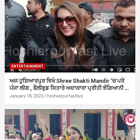
ENTERTAINMENT
ਅਜ ਹੁਸ਼ਿਆਰਪੁਰ ਵਿਖੇ Shree Shakti Mandir ‘ਚ ਪਰੋ
ਪੰਜਾ ਲੀਗ , ਬੌਲੀਵੁਡ ਸਿਤਾਰੇ ਅਦਾਕਾਰਾ ਪ੍ਰੀਤੀ ਝੰਗਿਆਨੀ …
January 18, 2023
hoshiarpurfastlive