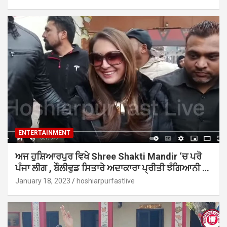
ENTERTAINMENT
ਅਜ ਹੁਸ਼ਿਆਰਪੁਰ ਵਿਖੇ Shree Shakti Mandir ‘ਚ ਪਰੋ
ਪੰਜਾ ਲੀਗ , ਬੌਲੀਵੁਡ ਸਿਤਾਰੇ ਅਦਾਕਾਰਾ ਪ੍ਰੀਤੀ ਝੰਗਿਆਨੀ …
January 18, 2023
hoshiarpurfastlive