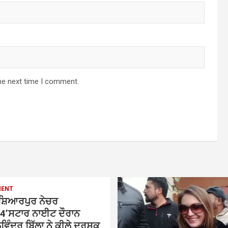
he next time I comment.
MENT
ੁਸ਼ਿਆਰਪੁਰ ਨੇਚਰ
4’ਸਟਾਰ ਨਾਈਟ ਦੌਰਾਨ
ਿੰਦਰ ਬਿੱਲਾ ਨੇ ਕੀਲੇ ਦਰਸ਼ਕ