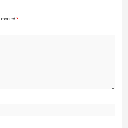
re marked
*