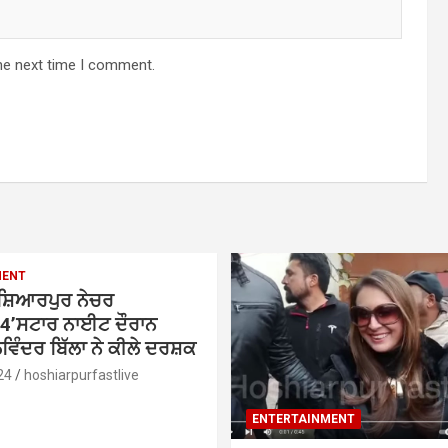
he next time I comment.
MENT
ੁਸ਼ਿਆਰਪੁਰ ਨੇਚਰ
4’ਸਟਾਰ ਨਾਈਟ ਦੌਰਾਨ
ਿੰਦਰ ਬਿੱਲਾ ਨੇ ਕੀਲੇ ਦਰਸ਼ਕ
24
hoshiarpurfastlive
ENTERTAINMENT