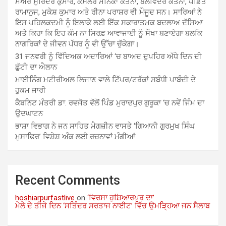
ਮੇਅਰ ਸੁਰਿੰਦਰ ਕੁਮਾਰ, ਕੌਂਸਲਰ ਮੋਨਿਕਾ ਕਤਨਾ, ਬਲਵਿੰਦਰ ਕਤਨਾ, ਪੰਡਿਤ
ਰਾਮਾਨੁਜ, ਮੁਕੇਸ਼ ਕੁਮਾਰ ਅਤੇ ਰੀਨਾ ਪਰਾਸ਼ਰ ਵੀ ਮੌਜੂਦ ਸਨ। ਸਾਰਿਆਂ ਨੇ
ਇਸ ਪਹਿਲਕਦਮੀ ਨੂੰ ਇਲਾਕੇ ਲਈ ਇੱਕ ਸਕਾਰਾਤਮਕ ਬਦਲਾਅ ਦੱਸਿਆ
ਅਤੇ ਕਿਹਾ ਕਿ ਇਹ ਕੰਮ ਨਾ ਸਿਰਫ਼ ਆਵਾਜਾਈ ਨੂੰ ਸੌਖਾ ਬਣਾਏਗਾ ਬਲਕਿ
ਨਾਗਰਿਕਾਂ ਦੇ ਜੀਵਨ ਪੱਧਰ ਨੂੰ ਵੀ ਉੱਚਾ ਚੁੱਕੇਗਾ।
31 ਜਨਵਰੀ ਨੂੰ ਵਿੱਦਿਅਕ ਅਦਾਰਿਆਂ ‘ਚ ਬਾਅਦ ਦੁਪਹਿਰ ਅੱਧੇ ਦਿਨ ਦੀ
ਛੁੱਟੀ ਦਾ ਐਲਾਨ
ਮਾਈਨਿੰਗ ਮਟੀਰੀਅਲ ਲਿਜਾਣ ਵਾਲੇ ਟਿੱਪਰ/ਟਰੱਕਾਂ ਸਬੰਧੀ ਪਾਬੰਦੀ ਦੇ
ਹੁਕਮ ਜਾਰੀ
ਕੈਬਨਿਟ ਮੰਤਰੀ ਡਾ. ਰਵਜੋਤ ਵੱਲੋਂ ਪਿੰਡ ਮੁਰਾਦਪੁਰ ਗੁਰੂਕਾ ‘ਚ ਨਵੇਂ ਜਿੰਮ ਦਾ
ਉਦਘਾਟਨ
ਭਾਸ਼ਾ ਵਿਭਾਗ ਨੇ ਜਨ ਸਾਹਿਤ ਮੈਗਜ਼ੀਨ ਵਾਸਤੇ ‘ਗਿਆਨੀ ਗੁਰਮੁਖ ਸਿੰਘ
ਮੁਸਾਫਿਰ’ ਵਿਸ਼ੇਸ਼ ਅੰਕ ਲਈ ਰਚਨਾਵਾਂ ਮੰਗੀਆਂ
Recent Comments
hoshiarpurfastlive
on
‘ਵਿਰਸਾ ਹੁਸ਼ਿਆਰਪੁਰ ਦਾ’
ਮੇਲੇ ਦੇ ਤੀਜੇ ਦਿਨ ‘ਸਤਿੰਦਰ ਸਰਤਾਜ ਨਾਈਟ’ ਵਿੱਚ ਉਮੜ੍ਹਿਆ ਜਨ ਸੈਲਾਬ