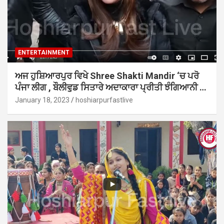
ENTERTAINMENT
ਅਜ ਹੁਸ਼ਿਆਰਪੁਰ ਵਿਖੇ Shree Shakti Mandir ‘ਚ ਪਰੋ
ਪੰਜਾ ਲੀਗ , ਬੌਲੀਵੁਡ ਸਿਤਾਰੇ ਅਦਾਕਾਰਾ ਪ੍ਰੀਤੀ ਝੰਗਿਆਨੀ …
January 18, 2023
hoshiarpurfastlive