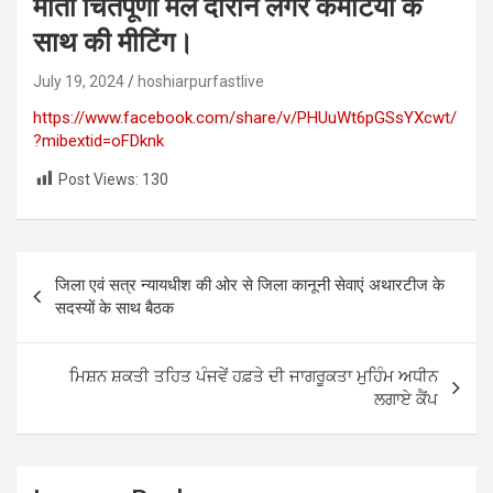
माता चिंतपूर्णी मेले दौरान लंगर कमेटियों के
साथ की मीटिंग।
July 19, 2024
hoshiarpurfastlive
https://www.facebook.com/share/v/PHUuWt6pGSsYXcwt/
?mibextid=oFDknk
Post Views:
130
Post
जिला एवं सत्र न्यायधीश की ओर से जिला कानूनी सेवाएं अथारटीज के
navigation
सदस्यों के साथ बैठक
ਮਿਸ਼ਨ ਸ਼ਕਤੀ ਤਹਿਤ ਪੰਜਵੇਂ ਹਫ਼ਤੇ ਦੀ ਜਾਗਰੂਕਤਾ ਮੁਹਿੰਮ ਅਧੀਨ
ਲਗਾਏ ਕੈਂਪ