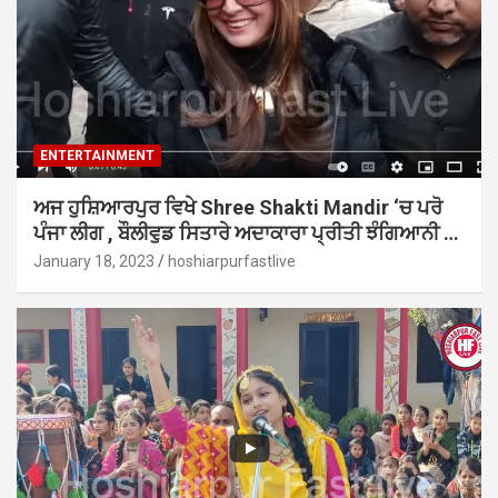
ENTERTAINMENT
ਅਜ ਹੁਸ਼ਿਆਰਪੁਰ ਵਿਖੇ Shree Shakti Mandir ‘ਚ ਪਰੋ
ਪੰਜਾ ਲੀਗ , ਬੌਲੀਵੁਡ ਸਿਤਾਰੇ ਅਦਾਕਾਰਾ ਪ੍ਰੀਤੀ ਝੰਗਿਆਨੀ …
January 18, 2023
hoshiarpurfastlive