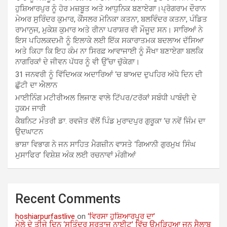
ਹੁਸ਼ਿਆਰਪੁਰ ਨੂੰ ਹੋਰ ਮਜ਼ਬੂਤ ਅਤੇ ਆਧੁਨਿਕ ਬਣਾਏਗਾ।ਪ੍ਰੋਗਰਾਮ ਦੌਰਾਨ
ਮੇਅਰ ਸੁਰਿੰਦਰ ਕੁਮਾਰ, ਕੌਂਸਲਰ ਮੋਨਿਕਾ ਕਤਨਾ, ਬਲਵਿੰਦਰ ਕਤਨਾ, ਪੰਡਿਤ
ਰਾਮਾਨੁਜ, ਮੁਕੇਸ਼ ਕੁਮਾਰ ਅਤੇ ਰੀਨਾ ਪਰਾਸ਼ਰ ਵੀ ਮੌਜੂਦ ਸਨ। ਸਾਰਿਆਂ ਨੇ
ਇਸ ਪਹਿਲਕਦਮੀ ਨੂੰ ਇਲਾਕੇ ਲਈ ਇੱਕ ਸਕਾਰਾਤਮਕ ਬਦਲਾਅ ਦੱਸਿਆ
ਅਤੇ ਕਿਹਾ ਕਿ ਇਹ ਕੰਮ ਨਾ ਸਿਰਫ਼ ਆਵਾਜਾਈ ਨੂੰ ਸੌਖਾ ਬਣਾਏਗਾ ਬਲਕਿ
ਨਾਗਰਿਕਾਂ ਦੇ ਜੀਵਨ ਪੱਧਰ ਨੂੰ ਵੀ ਉੱਚਾ ਚੁੱਕੇਗਾ।
31 ਜਨਵਰੀ ਨੂੰ ਵਿੱਦਿਅਕ ਅਦਾਰਿਆਂ ‘ਚ ਬਾਅਦ ਦੁਪਹਿਰ ਅੱਧੇ ਦਿਨ ਦੀ
ਛੁੱਟੀ ਦਾ ਐਲਾਨ
ਮਾਈਨਿੰਗ ਮਟੀਰੀਅਲ ਲਿਜਾਣ ਵਾਲੇ ਟਿੱਪਰ/ਟਰੱਕਾਂ ਸਬੰਧੀ ਪਾਬੰਦੀ ਦੇ
ਹੁਕਮ ਜਾਰੀ
ਕੈਬਨਿਟ ਮੰਤਰੀ ਡਾ. ਰਵਜੋਤ ਵੱਲੋਂ ਪਿੰਡ ਮੁਰਾਦਪੁਰ ਗੁਰੂਕਾ ‘ਚ ਨਵੇਂ ਜਿੰਮ ਦਾ
ਉਦਘਾਟਨ
ਭਾਸ਼ਾ ਵਿਭਾਗ ਨੇ ਜਨ ਸਾਹਿਤ ਮੈਗਜ਼ੀਨ ਵਾਸਤੇ ‘ਗਿਆਨੀ ਗੁਰਮੁਖ ਸਿੰਘ
ਮੁਸਾਫਿਰ’ ਵਿਸ਼ੇਸ਼ ਅੰਕ ਲਈ ਰਚਨਾਵਾਂ ਮੰਗੀਆਂ
Recent Comments
hoshiarpurfastlive
on
‘ਵਿਰਸਾ ਹੁਸ਼ਿਆਰਪੁਰ ਦਾ’
ਮੇਲੇ ਦੇ ਤੀਜੇ ਦਿਨ ‘ਸਤਿੰਦਰ ਸਰਤਾਜ ਨਾਈਟ’ ਵਿੱਚ ਉਮੜ੍ਹਿਆ ਜਨ ਸੈਲਾਬ