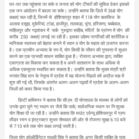
घर-घर तक पहुंचाया जा सके व जनता को योग टीचरों की सुविधा देकर इसको
एक जन आंदोलन में बदला जा सके। उन्होंने बताया कि ज़िले में 368 योग
कक्षाएं चल रही है, जिनमें से होशियारपुर शहर में 118 योग क्लासिज के
अलावा दसूहा, मुकेरियां, टांडा, हाजीपुर, तलवाड़ा, भूंगा, हरियाणा, चब्बेवाल,
माहिलपुर और गढ़शंकर में पार्क गुरुद्वारा साहिब, मंदिरों के प्रांगण में योग की
करीब 250 कक्षाएं लगाई जा रही हैं। इसका उद्देश्य नागरिकों की शारीरिक व
मानिसक स्वास्थ्य को बेहतर बनाने में ध्यान व योग के महत्व को उजागर करना
है। एक प्राचीन अभ्यास के रुप में, योग किसी के जीवन की गुणवत्ता में सुधार
करने का एक प्रभावी साधन साबित हुआ है। रोजाना अभ्यास द्वारा, व्यक्ति
एकाग्रता का विकास कर सकता है व अपने वातावरण के साथ अधिक से
अधिक एकसुरता स्थापित कर सकता है। उन्होंने बताया कि मुख्य मंत्री श्री
भगवंत सिंह मान के नेतृत्व में प्रदेश में यह योजना पिछले वर्ष अप्रैल माह में
शुरु की गई थी, जिसके अंतर्गत अलग-अलग पढ़ावों में प्रदेश के अलग-अलग
जिलों को कवर किया गया है।
डिप्टी कमिश्नर ने बताया कि सी.एम. दी योगशाला के माध्यम से लोगों को
उनके द्वारा चुने गए स्थान पर जैसे कि पार्क, सार्वजनिक स्थान पर नि:शुल्क
योग शिक्षा दी जा रही है। उन्होंने बताया कि माउंट एवेन्यू होशियारपुर में ग्रुप
लीडर रमन व इंस्ट्रक्टर शुभम सेमवाल की ओर से रोजाना सुबह 6:10 बजे
से 7:10 बजे तक योग कक्षा लगाई जाती है।
जिला योग कोऑर्डिनेटर माधवी सिंह ने बताया कि अगर किसी व्यक्ति के पास