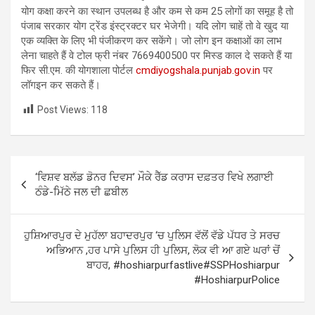
योग कक्षा करने का स्थान उपलब्ध है और कम से कम 25 लोगों का समूह है तो
पंजाब सरकार योग ट्रेंड इंस्ट्रक्टर घर भेजेगी। यदि लोग चाहें तो वे खुद या
एक व्यक्ति के लिए भी पंजीकरण कर सकेंगे। जो लोग इन कक्षाओं का लाभ
लेना चाहते हैं वे टोल फ्री नंबर 7669400500 पर मिस्ड काल दे सकते हैं या
फिर सी.एम. की योगशाला पोर्टल
cmdiyogshala.punjab.gov.in
पर
लॉगइन कर सकते हैं।
Post Views:
118
Post
‘ਵਿਸ਼ਵ ਬਲੱਡ ਡੋਨਰ ਦਿਵਸ’ ਮੌਕੇ ਰੈੱਡ ਕਰਾਸ ਦਫ਼ਤਰ ਵਿਖੇ ਲਗਾਈ
navigation
ਠੰਡੇ-ਮਿੱਠੇ ਜਲ ਦੀ ਛਬੀਲ
ਹੁਸ਼ਿਆਰਪੁਰ ਦੇ ਮੁਹੱਲਾ ਬਹਾਦਰਪੁਰ ‘ਚ ਪੁਲਿਸ ਵੱਲੋਂ ਵੱਡੇ ਪੱਧਰ ਤੇ ਸਰਚ
ਅਭਿਆਨ ,ਹਰ ਪਾਸੇ ਪੁਲਿਸ ਹੀ ਪੁਲਿਸ, ਲੋਕ ਵੀ ਆ ਗਏ ਘਰਾਂ ਚੋਂ
ਬਾਹਰ, #hoshiarpurfastlive#SSPHoshiarpur
#HoshiarpurPolice