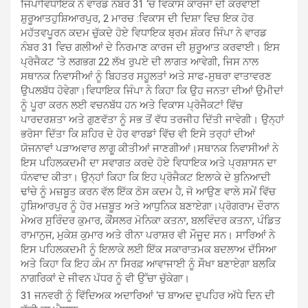
ਜਿੰਪਾਵਿਧਾਇਕ ਨੇ ਵਾਰਡ ਨੰਬਰ 31 ‘ਚ ਵਿਕਾਸ ਕਾਰਜਾਂ ਦੀ ਕਰਵਾਈ
ਸ਼ੁਰੂਆਤਹੁਸ਼ਿਆਰਪੁਰ, 2 ਮਾਰਚ :ਵਿਕਾਸ ਦੀ ਦਿਸ਼ਾ ਵਿਚ ਇਕ ਹੋਰ
ਮਹੱਤਵਪੂਰਨ ਕਦਮ ਚੁੱਕਦੇ ਹੋਏ ਵਿਧਾਇਕ ਬ੍ਰਮ ਸ਼ੰਕਰ ਜਿੰਪਾ ਨੇ ਵਾਰਡ
ਨੰਬਰ 31 ਵਿਚ ਗਲੀਆਂ ਦੇ ਨਿਰਮਾਣ ਕਾਰਜ ਦੀ ਸ਼ੁਰੂਆਤ ਕਰਵਾਈ। ਇਸ
ਪ੍ਰੋਜੈਕਟ ‘ਤੇ ਲਗਭਗ 22 ਲੱਖ ਰੁਪਏ ਦੀ ਲਾਗਤ ਆਵੇਗੀ, ਜਿਸ ਨਾਲ
ਸਥਾਨਕ ਨਿਵਾਸੀਆਂ ਨੂੰ ਬਿਹਤਰ ਸਹੂਲਤਾਂ ਅਤੇ ਸਾਫ-ਸੁਥਰਾ ਵਾਤਾਵਰਣ
ਉਪਲਬੱਧ ਹੋਵੇਗਾ।ਵਿਧਾਇਕ ਜਿੰਪਾ ਨੇ ਕਿਹਾ ਕਿ ਉਹ ਜਨਤਾ ਦੀਆਂ ਉਮੀਦਾਂ
ਨੂੰ ਪੂਰਾ ਕਰਨ ਲਈ ਵਚਨਬੱਧ ਹਨ ਅਤੇ ਵਿਕਾਸ ਪ੍ਰੋਜੈਕਟਾਂ ਵਿੱਚ
ਪਾਰਦਰਸ਼ਤਾ ਅਤੇ ਗੁਣਵੱਤਾ ਨੂੰ ਸਭ ਤੋਂ ਵੱਧ ਤਰਜੀਹ ਦਿੱਤੀ ਜਾਵੇਗੀ। ਉਨ੍ਹਾਂ
ਭਰੋਸਾ ਦਿੱਤਾ ਕਿ ਸ਼ਹਿਰ ਦੇ ਹੋਰ ਵਾਰਡਾਂ ਵਿੱਚ ਵੀ ਇਸੇ ਤਰ੍ਹਾਂ ਦੀਆਂ
ਯੋਜਨਾਵਾਂ ਪੜਾਅਵਾਰ ਲਾਗੂ ਕੀਤੀਆਂ ਜਾਣਗੀਆਂ।ਸਥਾਨਕ ਨਿਵਾਸੀਆਂ ਨੇ
ਇਸ ਪਹਿਲਕਦਮੀ ਦਾ ਸਵਾਗਤ ਕਰਦੇ ਹੋਏ ਵਿਧਾਇਕ ਅਤੇ ਪ੍ਰਸ਼ਾਸਨ ਦਾ
ਧੰਨਵਾਦ ਕੀਤਾ। ਉਨ੍ਹਾਂ ਕਿਹਾ ਕਿ ਇਹ ਪ੍ਰੋਜੈਕਟ ਇਲਾਕੇ ਦੇ ਬੁਨਿਆਦੀ
ਢਾਂਚੇ ਨੂੰ ਮਜ਼ਬੂਤ ਕਰਨ ਵੱਲ ਇੱਕ ਠੋਸ ਕਦਮ ਹੈ, ਜੋ ਆਉਣ ਵਾਲੇ ਸਮੇਂ ਵਿੱਚ
ਹੁਸ਼ਿਆਰਪੁਰ ਨੂੰ ਹੋਰ ਮਜ਼ਬੂਤ ਅਤੇ ਆਧੁਨਿਕ ਬਣਾਏਗਾ।ਪ੍ਰੋਗਰਾਮ ਦੌਰਾਨ
ਮੇਅਰ ਸੁਰਿੰਦਰ ਕੁਮਾਰ, ਕੌਂਸਲਰ ਮੋਨਿਕਾ ਕਤਨਾ, ਬਲਵਿੰਦਰ ਕਤਨਾ, ਪੰਡਿਤ
ਰਾਮਾਨੁਜ, ਮੁਕੇਸ਼ ਕੁਮਾਰ ਅਤੇ ਰੀਨਾ ਪਰਾਸ਼ਰ ਵੀ ਮੌਜੂਦ ਸਨ। ਸਾਰਿਆਂ ਨੇ
ਇਸ ਪਹਿਲਕਦਮੀ ਨੂੰ ਇਲਾਕੇ ਲਈ ਇੱਕ ਸਕਾਰਾਤਮਕ ਬਦਲਾਅ ਦੱਸਿਆ
ਅਤੇ ਕਿਹਾ ਕਿ ਇਹ ਕੰਮ ਨਾ ਸਿਰਫ਼ ਆਵਾਜਾਈ ਨੂੰ ਸੌਖਾ ਬਣਾਏਗਾ ਬਲਕਿ
ਨਾਗਰਿਕਾਂ ਦੇ ਜੀਵਨ ਪੱਧਰ ਨੂੰ ਵੀ ਉੱਚਾ ਚੁੱਕੇਗਾ।
31 ਜਨਵਰੀ ਨੂੰ ਵਿੱਦਿਅਕ ਅਦਾਰਿਆਂ ‘ਚ ਬਾਅਦ ਦੁਪਹਿਰ ਅੱਧੇ ਦਿਨ ਦੀ