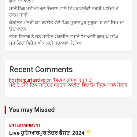
ਛੁੱਟੀ ਦਾ ਐਲਾਨ
ਮਾਈਨਿੰਗ ਮਟੀਰੀਅਲ ਲਿਜਾਣ ਵਾਲੇ ਟਿੱਪਰ/ਟਰੱਕਾਂ ਸਬੰਧੀ ਪਾਬੰਦੀ ਦੇ
ਹੁਕਮ ਜਾਰੀ
ਕੈਬਨਿਟ ਮੰਤਰੀ ਡਾ. ਰਵਜੋਤ ਵੱਲੋਂ ਪਿੰਡ ਮੁਰਾਦਪੁਰ ਗੁਰੂਕਾ ‘ਚ ਨਵੇਂ ਜਿੰਮ ਦਾ
ਉਦਘਾਟਨ
ਭਾਸ਼ਾ ਵਿਭਾਗ ਨੇ ਜਨ ਸਾਹਿਤ ਮੈਗਜ਼ੀਨ ਵਾਸਤੇ ‘ਗਿਆਨੀ ਗੁਰਮੁਖ ਸਿੰਘ
ਮੁਸਾਫਿਰ’ ਵਿਸ਼ੇਸ਼ ਅੰਕ ਲਈ ਰਚਨਾਵਾਂ ਮੰਗੀਆਂ
Recent Comments
hoshiarpurfastlive
on
‘ਵਿਰਸਾ ਹੁਸ਼ਿਆਰਪੁਰ ਦਾ’
ਮੇਲੇ ਦੇ ਤੀਜੇ ਦਿਨ ‘ਸਤਿੰਦਰ ਸਰਤਾਜ ਨਾਈਟ’ ਵਿੱਚ ਉਮੜ੍ਹਿਆ ਜਨ ਸੈਲਾਬ
You may Missed
ENTERTAINMENT
Live ਹੁਸ਼ਿਆਰਪੁਰ ਨੇਚਰ ਫੈਸਟ-2024