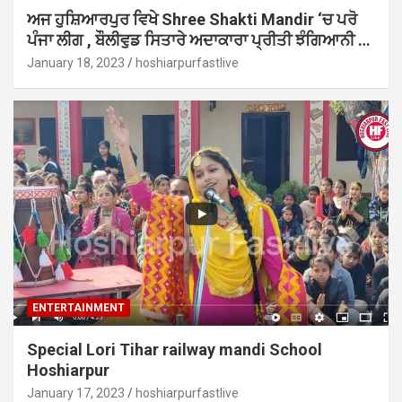
ਅਜ ਹੁਸ਼ਿਆਰਪੁਰ ਵਿਖੇ Shree Shakti Mandir ‘ਚ ਪਰੋ
ਪੰਜਾ ਲੀਗ , ਬੌਲੀਵੁਡ ਸਿਤਾਰੇ ਅਦਾਕਾਰਾ ਪ੍ਰੀਤੀ ਝੰਗਿਆਨੀ …
January 18, 2023
hoshiarpurfastlive
ENTERTAINMENT
Special Lori Tihar railway mandi School
Hoshiarpur
January 17, 2023
hoshiarpurfastlive