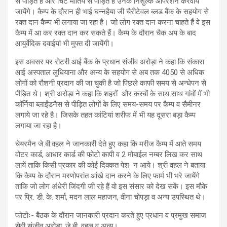
से पीड़ित है और चिटे मोतिये से पीड़ित हैं उनके निशुल्क आपरेशन करवाये
जायेंगे। कैम्प के दौरान ही भाई घन्नहैया जी चैरीटेवल ब्लड बैंक के सहयोग से
रक्त दान कैम्प भी लगाया जा रहा है। जो लोग रक्त दान करना चाहते हैं वे इस
कैम्प में आ कर रक्त दान कर सकते हैं। कैम्प के दौरान चैक अप के बाद
आयुर्वेदिक दवाईयां भी मुफ्त दी जायेंगी।
इस अवसर पर रोटरी आई बैंक के प्रधान संजीव अरोड़ा ने कहा कि संकारा
आई अस्पताल लुधियाना और अन्य के सहयोग से अब तक 4050 से अधिक
लोगों को रौशनी प्रदान की जा चुकी है जो पिछले काफी समय से अन्धेपन से
पीड़ित थे। श्री अरोड़ा ने कहा कि शहरों और कस्बों के साथ साथ गांवों में भी
कॉर्निया ब्लाईंडनैस से पीड़ित लोगों के लिए समय-समय पर कैम्प व सैमीनर
लगाये जा रहे है। जिसके तहत कांटियां शरीफ में भी यह दूसरा बड़ा कैम्प
लगाया जा रहा है।
चेयरमैन जे.बी.वहल ने जानकारी देते हुए कहा कि मरीज कैम्प में आते समय
वोटर कार्ड, आधार कार्ड की फोटो कापी व 2 मोबाईल नम्बर लिख कर साथ
लायें ताकि किसी प्रकार की कोई दिक्कत पेश न आये। श्री वहल ने बताया
कि कैम्प के दौरान मरणोपरांत आंखे दान करने के लिए फार्म भी भरे जायेंगे
ताकि जो लोग अंधेरी जिंदगी जी रहे हैं वो इस संसार को देख सकें। इस मौके
पर प्रि. डी. के. शर्मा, मदन लाल महाजन, वीना चोपड़ा व अन्य उपस्थित थे।
फोटोः- बैठक के दौरान जानकारी प्रदान करते हुए प्रधान व प्रमुख समाज
सेवी संजीव अरोड़ा, जे.बी. वहल व अन्य।