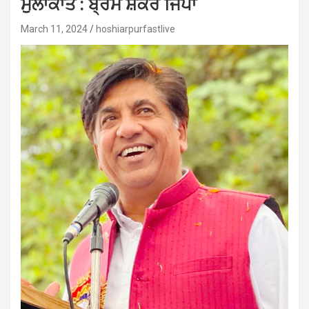
ਮੁਲਾਕਾਤ : ਬ੍ਰਮ ਸ਼ੰਕਰ ਜਿੰਪਾ
March 11, 2024
hoshiarpurfastlive