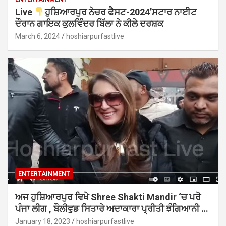
Live
ਹੁਸ਼ਿਆਰਪੁਰ ਨੇਚਰ ਫੈਸਟ-2024’ਸਟਾਰ ਨਾਈਟ
ਦੌਰਾਨ ਗਾਇਕ ਕੁਲਵਿੰਦਰ ਬਿੱਲਾ ਨੇ ਕੀਲੇ ਦਰਸ਼ਕ
March 6, 2024
hoshiarpurfastlive
ENTERTAINMENT
ਅਜ ਹੁਸ਼ਿਆਰਪੁਰ ਵਿਖੇ Shree Shakti Mandir ‘ਚ ਪਰੋ
ਪੰਜਾ ਲੀਗ , ਬੌਲੀਵੁਡ ਸਿਤਾਰੇ ਅਦਾਕਾਰਾ ਪ੍ਰੀਤੀ ਝੰਗਿਆਨੀ …
January 18, 2023
hoshiarpurfastlive