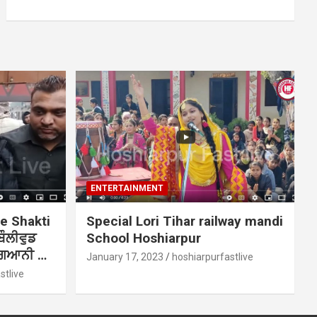
ENTERTAINMENT
ee Shakti
Special Lori Tihar railway mandi
ਬੌਲੀਵੁਡ
School Hoshiarpur
ੰਗਿਆਨੀ …
January 17, 2023
hoshiarpurfastlive
stlive